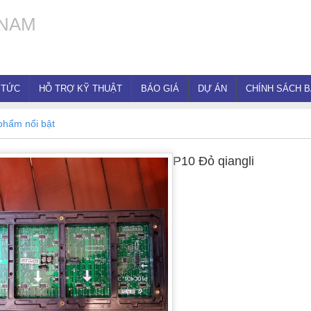
TNAM
 TỨC
HỖ TRỢ KỸ THUẬT
BÁO GIÁ
DỰ ÁN
CHÍNH SÁCH 
phẩm nổi bật
P10 Đỏ qiangli