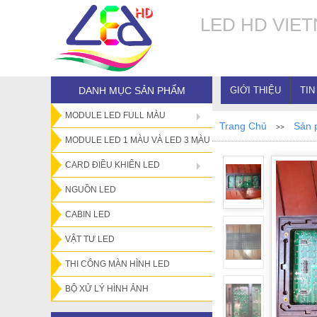
LED HD VIE
GIỚI THIỆU
TIN
DANH MỤC SẢN PHẨM
MODULE LED FULL MÀU
Trang Chủ
Sản 
>>
MODULE LED 1 MÀU VÀ LED 3 MÀU
CARD ĐIỀU KHIỂN LED
NGUỒN LED
CABIN LED
VẬT TƯ LED
THI CÔNG MÀN HÌNH LED
BỘ XỬ LÝ HÌNH ẢNH