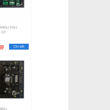
ANGLI FULL
1/2
Chi tiết
NGLI