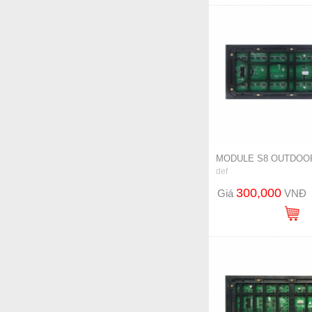
MODULE S8 OUTDOO
def
300,000
Giá
VNĐ