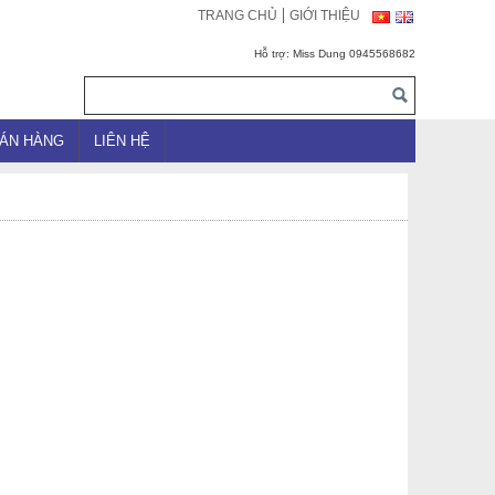
TRANG CHỦ
GIỚI THIỆU
Hỗ trợ: Miss Dung 0945568682
BÁN HÀNG
LIÊN HỆ