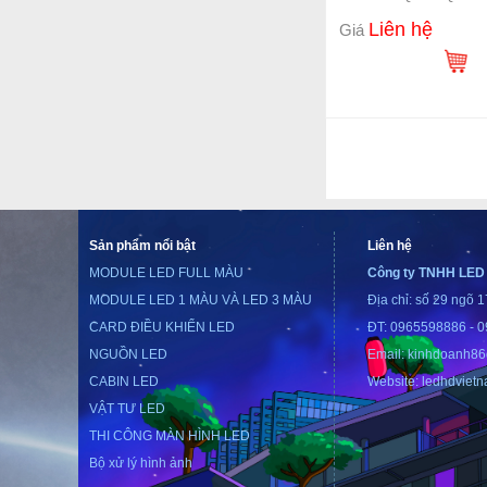
Liên hệ
Giá
Sản phẩm nổi bật
Liên hệ
MODULE LED FULL MÀU
Công ty TNHH LED
MODULE LED 1 MÀU VÀ LED 3 MÀU
Địa chỉ: số 29 ngõ 
CARD ĐIỀU KHIỂN LED
ĐT: 0965598886 - 
NGUỒN LED
Email: kinhdoanh8
CABIN LED
Website: ledhdviet
VẬT TƯ LED
THI CÔNG MÀN HÌNH LED
Bộ xử lý hình ảnh