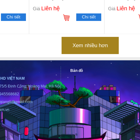
Liên hệ
Liên hệ
Giá
Giá
Chi tiết
Chi tiết
Xem nhiều hơn
Bản đồ
 HD VIỆT NAM
175/5 Định Công, Hoàng Mai, Hà Nội
0945568682
6qiangli@gmail.com
nam.vn